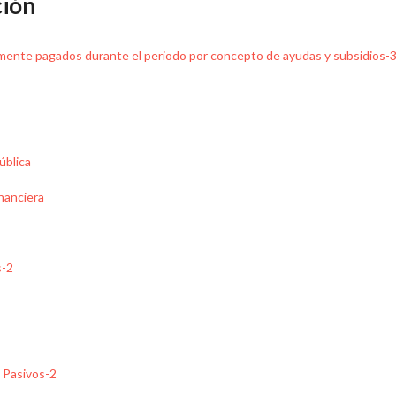
ción
vamente pagados durante el periodo por concepto de ayudas y subsidios-
ública
inanciera
s-2
s Pasivos-2